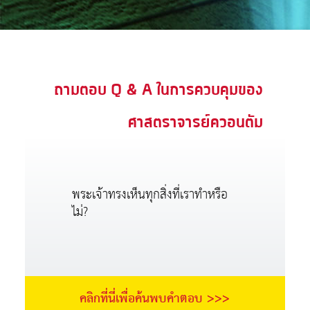
ะคัมภีร์
book แอพพระคัมภีร์
งออกอากาศ
ถามตอบ Q & A ในการควบคุมของ
ข้าใช้
ศาสตราจารย์ควอนตัม
บียน
ยนภาษา
พระเจ้าทรงเห็นทุกสิ่งที่เราทำหรือ
ไม่?
คลิกที่นี่เพื่อค้นพบคำตอบ >>>