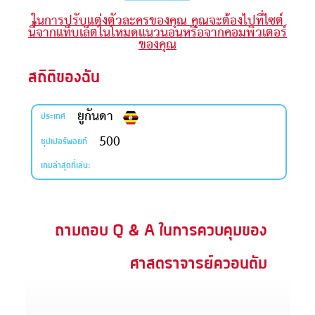
ในการปรับแต่งตัวละครของคุณ คุณจะต้องไปที่ไซต์
ะคัมภีร์
นี้จากแท็บเล็ตในโหมดแนวนอนหรือจากคอมพิวเตอร์
ของคุณ
book แอพพระคัมภีร์
สถิติของฉัน
งออกอากาศ
ยูกันดา
ข้าใช้
ประเทศ
500
ซุปเปอร์พอยท์
บียน
เกมล่าสุดที่เล่น:
ยนภาษา
ถามตอบ Q & A ในการควบคุมของ
ศาสตราจารย์ควอนตัม