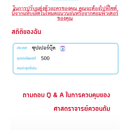
ในการปรับแต่งตัวละครของคุณ คุณจะต้องไปที่ไซต์
ะคัมภีร์
นี้จากแท็บเล็ตในโหมดแนวนอนหรือจากคอมพิวเตอร์
ของคุณ
book แอพพระคัมภีร์
สถิติของฉัน
งออกอากาศ
ซุปเปอร์บุ๊ค
ข้าใช้
ประเทศ
500
ซุปเปอร์พอยท์
บียน
เกมล่าสุดที่เล่น:
ยนภาษา
ถามตอบ Q & A ในการควบคุมของ
ศาสตราจารย์ควอนตัม