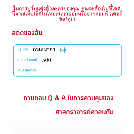
ในการปรับแต่งตัวละครของคุณ คุณจะต้องไปที่ไซต์
ะคัมภีร์
นี้จากแท็บเล็ตในโหมดแนวนอนหรือจากคอมพิวเตอร์
ของคุณ
book แอพพระคัมภีร์
สถิติของฉัน
งออกอากาศ
กัวเตมาลา
ข้าใช้
ประเทศ
500
ซุปเปอร์พอยท์
บียน
เกมล่าสุดที่เล่น:
ยนภาษา
ถามตอบ Q & A ในการควบคุมของ
ศาสตราจารย์ควอนตัม