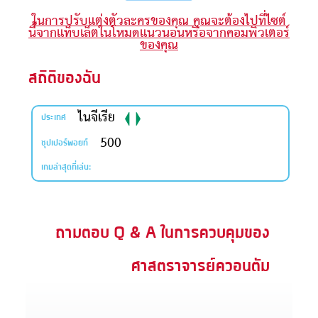
ในการปรับแต่งตัวละครของคุณ คุณจะต้องไปที่ไซต์
ะคัมภีร์
นี้จากแท็บเล็ตในโหมดแนวนอนหรือจากคอมพิวเตอร์
ของคุณ
book แอพพระคัมภีร์
สถิติของฉัน
งออกอากาศ
ไนจีเรีย
ข้าใช้
ประเทศ
500
ซุปเปอร์พอยท์
บียน
เกมล่าสุดที่เล่น:
ยนภาษา
ถามตอบ Q & A ในการควบคุมของ
ศาสตราจารย์ควอนตัม