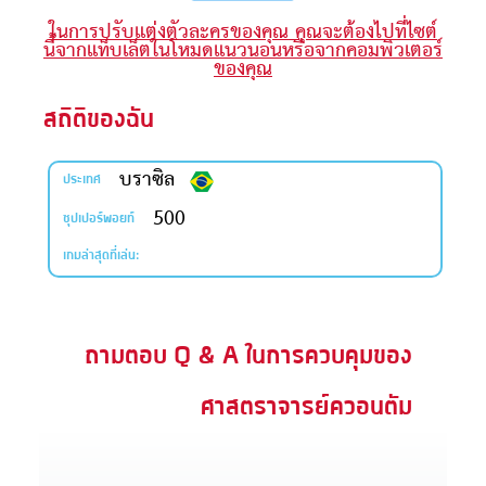
ในการปรับแต่งตัวละครของคุณ คุณจะต้องไปที่ไซต์
ะคัมภีร์
นี้จากแท็บเล็ตในโหมดแนวนอนหรือจากคอมพิวเตอร์
ของคุณ
book แอพพระคัมภีร์
สถิติของฉัน
งออกอากาศ
บราซิล
ข้าใช้
ประเทศ
500
ซุปเปอร์พอยท์
บียน
เกมล่าสุดที่เล่น:
ยนภาษา
ถามตอบ Q & A ในการควบคุมของ
ศาสตราจารย์ควอนตัม