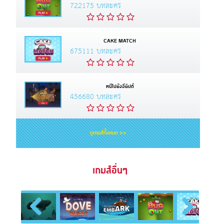
722175 บทละคร
CAKE MATCH
675111 บทละคร
หนีไปยังอียิปต์
456680 บทละคร
ดูเกมส์ทั้งหมด >>
เกมส์อื่นๆ
Previous
Next