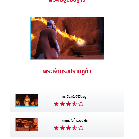
พระเจ้าทรงปรากฏตัว
แดเนียลยังมีชีวิตอยู่
แดเนียลในถ้ำของสิงโต