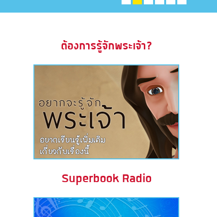
ะคัมภีร์
book แอพพระคัมภีร์
ต้องการรู้จักพระเจ้า?
งออกอากาศ
ข้าใช้
บียน
ยนภาษา
Superbook Radio