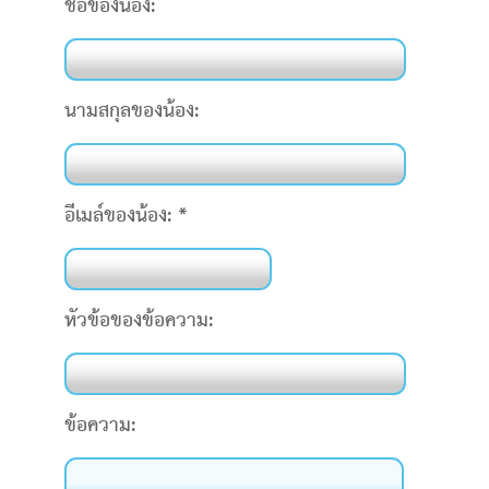
ชื่อของน้อง:
ะคัมภีร์
book แอพพระคัมภีร์
นามสกุลของน้อง:
งออกอากาศ
ข้าใช้
อีเมล์ของน้อง:
*
บียน
ยนภาษา
หัวข้อของข้อความ:
ข้อความ: