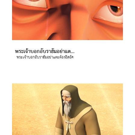
พระเจ้าบอกอับราฮัมอย่าแตะต้องอิสอัค
พระเจ้าบอกอับราฮัมอย่าแตะต้องอิสอัค