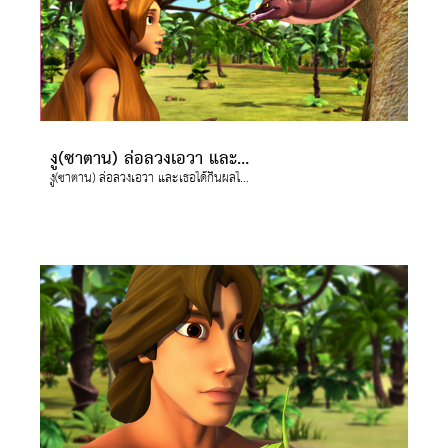
งู(ซาตาน) ล่อลวงเอวา และเธอได้กินผลไม้แห่งการรู้ดี รู้ชั่ว
งู(ซาตาน) ล่อลวงเอวา และเธอได้กินผลไม้แห่งการรู้ดี รู้ชั่ว