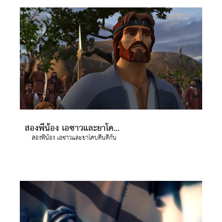
สองพี่น้อง เอซาวและยาโคบคืนดีกัน
สองพี่น้อง เอซาวและยาโคบคืนดีกัน