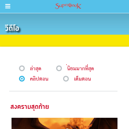
Return to Content
วีดีโอ
วามรู้
างๆ
ภีร์
ล่าสุด
่นิยมมากที่สุด
คลิปตอน
เต็มตอน
สงครามสุดท้าย
ะคัมภีร์
book แอพพระคัมภีร์