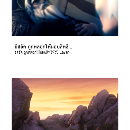
อิสอัค ถูกหลอกให้มอบสิทธิหัวปี และอวยพรยาโคบ
อิสอัค ถูกหลอกให้มอบสิทธิหัวปี และอวยพรยาโคบ