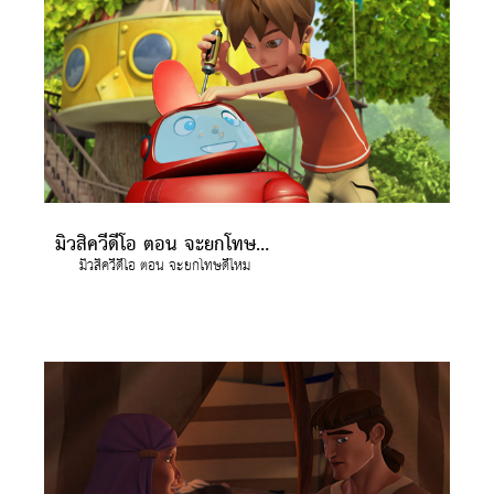
มิวสิควีดีโอ ตอน จะยกโทษดีไหม
มิวสิควีดีโอ ตอน จะยกโทษดีไหม