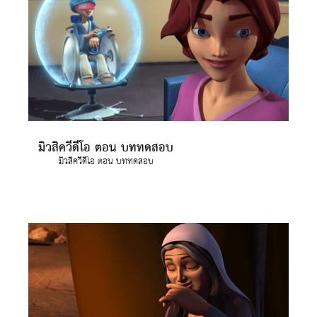
มิวสิควีดีโอ ตอน บททดสอบ
มิวสิควีดีโอ ตอน บททดสอบ