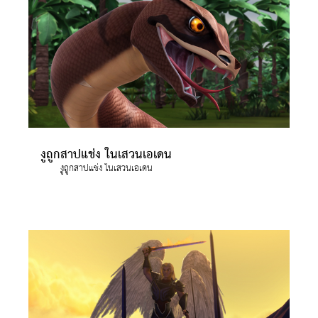
งูถูกสาปแช่ง ในเสวนเอเดน
งูถูกสาปแช่ง ในเสวนเอเดน