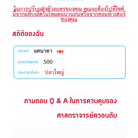
ในการปรับแต่งตัวละครของคุณ คุณจะต้องไปที่ไซต์
ะคัมภีร์
นี้จากแท็บเล็ตในโหมดแนวนอนหรือจากคอมพิวเตอร์
ของคุณ
book แอพพระคัมภีร์
สถิติของฉัน
งออกอากาศ
แคนาดา
ข้าใช้
ประเทศ
500
ซุปเปอร์พอยท์
บียน
ปลาใหญ่
เกมล่าสุดที่เล่น:
ยนภาษา
ถามตอบ Q & A ในการควบคุมของ
ศาสตราจารย์ควอนตัม