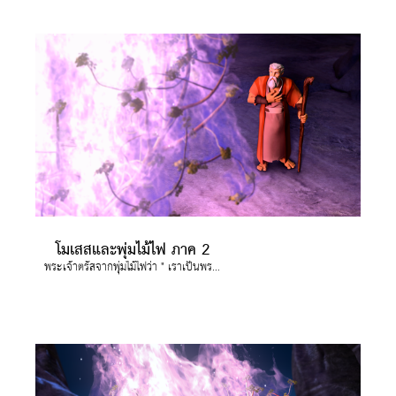
โมเสสและพุ่มไม้ไฟ ภาค 2
พระเจ้าตรัสจากพุ่มไม้ไฟว่า " เราเป็นพระเจ้าของบิดาเจ้า เป็นพระเจ้าของอับราฮัม พระเจ้าของอิสอัคและพระเจ้าของยาโคบ"