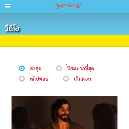
Return to Content
วีดีโอ
วามรู้
างๆ
ภีร์
ล่าสุด
่นิยมมากที่สุด
คลิปตอน
เต็มตอน
ะคัมภีร์
book แอพพระคัมภีร์