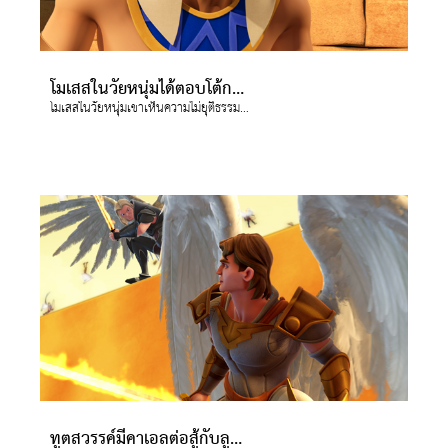
โมเสสในวัยหนุ่มได้ตอบโต้กลับ
โมเสสในวัยหนุ่มเขาเห็นความไม่ยุติธรรมเกิดขึ้นกับชาวฮีบรู เขาเลยตอบโต้กลับโดยการทำร้ายทหารอียิปต์คนหนึ่ง
ทูตสวรรค์มีคาเอลต่อสู้กับลูซิเฟอร์