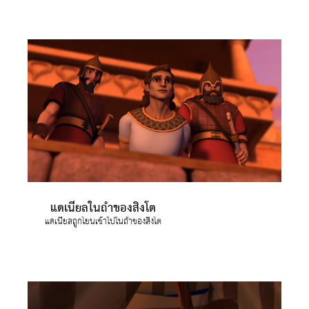
แดเนียลในถ้ำของสิงโต
แดเนียลถูกโยนเข้าไปในถ้ำของสิงโต