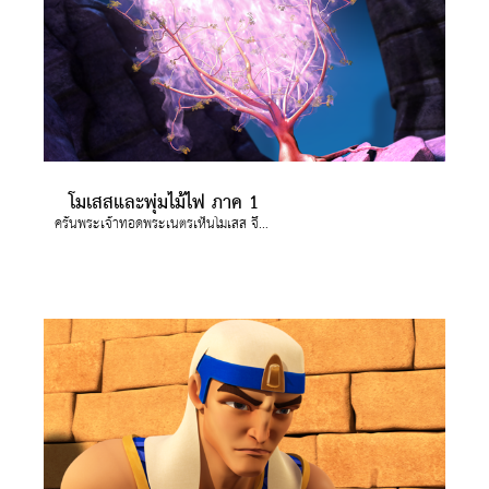
โมเสสและพุ่มไม้ไฟ ภาค 1
ครั้นพระเจ้าทอดพระเนตรเห็นโมเสส จึงตรัสออกมาจากพุ่มไม้นั้นว่า "โมเสส! โมเสส!" "ข้าพระองค์อยู่่ที่นี่!" โมเสสทูลตอบ พระองค์จึงตรัสว่า "อย่าเข้ามาใกล้ที่นี่" "ถอดรองเท้าของเจ้าออกเสีย เพราะว่าที่ซึ่งเจ้ายืนอยู่นี้เป็นที่ศักดิ์สิทธิ์"