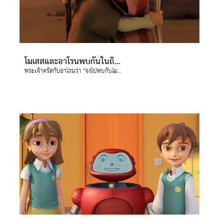
โมเสสและอาโรนพบกันในถิ่นทุรกันดาร
พระเจ้าตรัสกับอาโรนว่า "จงไปพบกับโมเสสในถิ่นทุรกันดาร" ดังนั้นโมเสสและอาโรนจึงพบกันที่ภูเขาของพระเจ้าและสวมกอดกัน