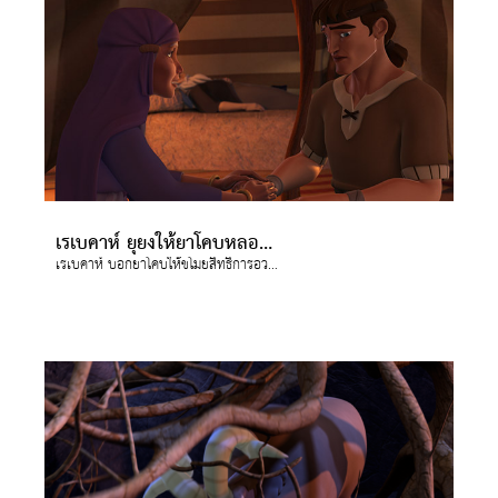
เรเบคาห์ ยุยงให้ยาโคบหลอกลวง
เรเบคาห์ บอกยาโคบให้ขโมยสิทธิการอวยพรบุตรหัวปีของเอซาว โดยการหลอกลวงอิสอัค