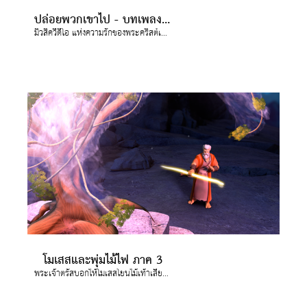
ปล่อยพวกเขาไป - บทเพลงสู่ชีวิตใหม่
มิวสิควีดีโอ แห่งความรักของพระคริสต์เพื่อเรา ตอน ปล่อยพวกเขาไป
โมเสสและพุ่มไม้ไฟ ภาค 3
พระเจ้าตรัสบอกให้โมเสสโยนไม้เท้าเลี้ยงสัตว์ของเขาลงที่พื้น มันกลายเป็นงู!