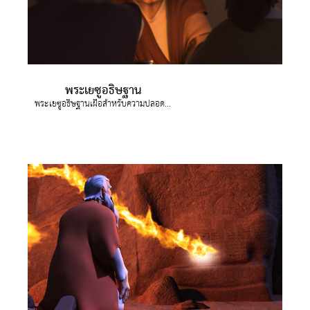
งออกอากาศ
ข้าใช้
บียน
พระเยซูอธิษฐาน
พระเยซูอธิษฐานเผื่อสำหรับความปลอดภัยของผู้ที่ติดตามพระองค์
ยนภาษา