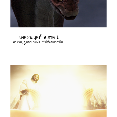
สงครามสุดท้าย ภาค 1
ซาตาน, งู,พยายามที่จะทำให้แผนการในยุคสุดท้ายของพระเจ้าล้มเหลว