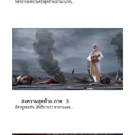
หลังจากสงครามครั้งสุดท้าย(อารมาเกดโดน) จะไม่มีความตายหรือความเศร้าเสียใจอีก
สงครามสุดท้าย ภาค 3
อัครทูตยอห์น ได้อธิบายว่า ซาตานและความชั่วร้ายได้ถูกกำจัดอย่างสิ้นซากตลอดกาล