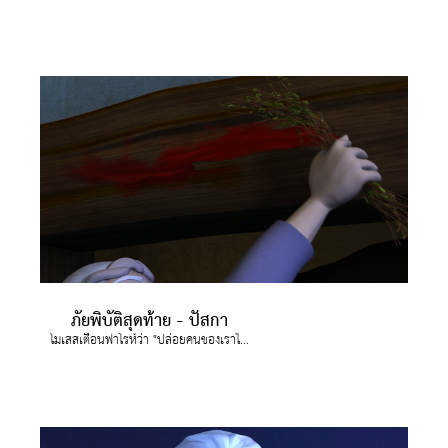
ภัยพิบัติสุดท้าย - ปัสกา
โมเสสเตือนฟาโรห์ว่า "ปล่อยคนของเราไป" แต่เพราะฟาโรห์ปฏิเสธ พระเจ้าจึงส่งภัยพิบัติสุดท้ายมา