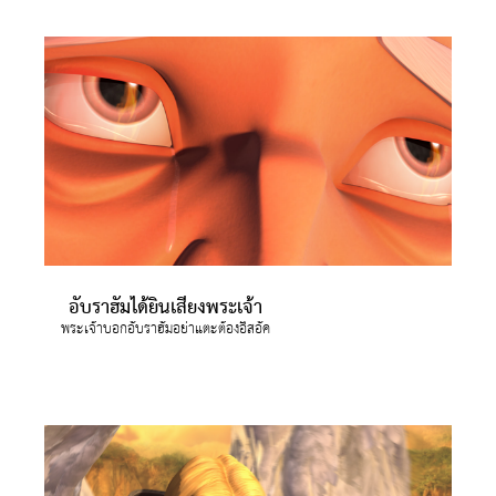
อับราฮัมได้ยินเสียงพระเจ้า
พระเจ้าบอกอับราฮัมอย่าแตะต้องอิสอัค