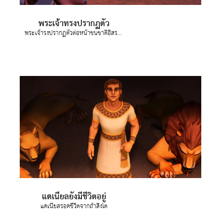
พระเจ้าทรงปรากฏตัว
พระเจ้ารงปรากฏตัวต่อหน้าชนชาติอิสราเอล
แดเนียลยังมีชีวิตอยู่
แดเนียลรอดชีวิตจากถ้ำสิงโต