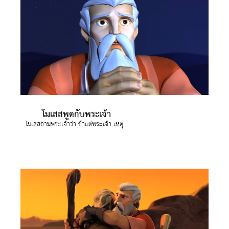
โมเสสพูดกับพระเจ้า
โมเสสถามพระเจ้าว่า ข้าแต่พระเจ้า เหตุไฉนพระองค์จึงทรงใช้ข้าพระองค์ไปหาฟาโรห์ชาวอียิปต์?