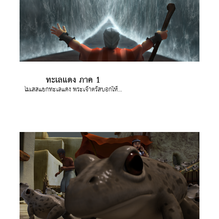
ทะเลแดง ภาค 1
โมเสสแยกทะเลแดง พระเจ้าตรัสบอกให้โมเสสหยิบไม้เท้าเลี้ยงสัตว์ของเขา และยกมือขึ้นเหนือทะเล เขาแยกน้ำทะเลเพื่อให้ชาวอิสราเอลเดินผ่านไปได้