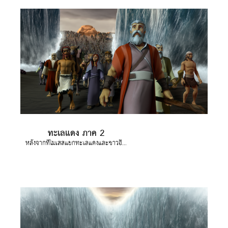
ทะเลแดง ภาค 2
หลังจากที่โมเสสแยกทะเลแดงและชาวอิสราเอลทั้งหมดข้ามมาถึงอีกฝั่งหนึ่งแล้ว องค์พระผู้เป็นเจ้าตรัสกับโมเสสว่า "จงยื่นมือออกไปเหนือทะเล จากนั้นน้ำก็ไหลกลับดังเก่า และท่วมชาวอียิปต์ และรถม้า และทหารที่ขับรถม้า