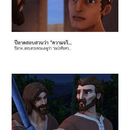
ปีลาตสอบสวนว่า "ความจริงคืออะไร"?
ปีลาต..สอบสวนพระเยซูว่า "อะไรคือความจริง"?