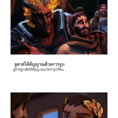
ยูดาสให้สัญญาณด้วยการจูบ
ยูดาสจูบเพื่อให้สัญญาณแก่พวกปุโรหิตและทหารทราบว่าจะจับกุมคนไหน ดังนั้น ยูดาสจึงมุ่งตรงมาหาองค์พระเยซู