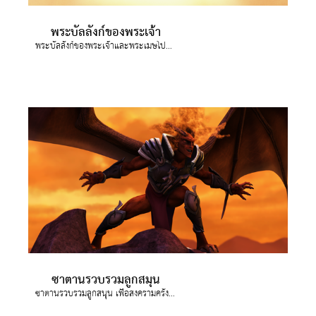
พระบัลลังก์ของพระเจ้า
พระบัลลังก์ของพระเจ้าและพระเมษโปดก(พระเยซู)จะอยู่ในโลก ยอห์นมองเห็นด้วยพระวิญญาณว่ามีพระบัลลังก์ในสวรรค์และมีบางคนกำลังนั่งอยู่ ผู้ที่นั่งบนบัลลังก์เปล่งประกายเจิดจ้าดั่งอัญมณี-แก้วมณีโชติและแก้วทับทิม และมีแก้วมรกตล้อมรอบพระบัลลังก์ ดูเหมือนสายรุ้งพาดผ่าน มีฟ้าแลบฟ้าร้องและเสียงดังออกมาจากพระบัลลังก์ และหน้าพระบัลลังก์มีคบเพลิงเจ็ดดวงจุดอยู่ นี่คือพระวิญญาณทั้งเจ็ดของพระเจ้า
ซาตานรวบรวมลูกสมุน
ซาตานรวบรวมลูกสนุน เพื่อสงครามครั้งสุดท้าย (อารมาเกดโดน)