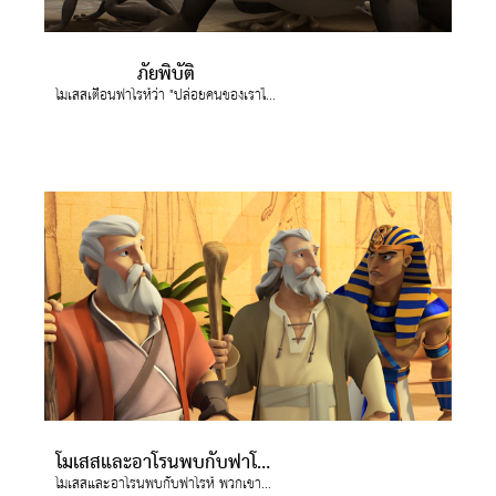
ภัยพิบัติ
โมเสสเตือนฟาโรห์ว่า "ปล่อยคนของเราไป" เพราะฟาโรห์ไม่ยอม พระเจ้าจึงส่งภัยพิบัติมาสิบครั้ง
โมเสสและอาโรนพบกับฟาโรห์
โมเสสและอาโรนพบกับฟาโรห์ พวกเขาทูลฟาโรห์ว่า องค์พระผู้เป็นเจ้า พระเจ้าของอิสราเอล ตรัสว่า จงปล่อยประชากรของเราไป