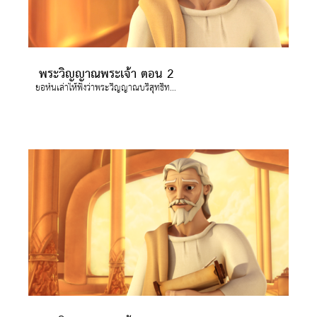
พระวิญญาณพระเจ้า ตอน 2
ยอห์นเล่าให้ฟังว่าพระวิญญาณบริสุทธิ์ทรงอยู่ทุกที่,เพื่อทรงนำและให้คำปรึกษาอย่างไร พระวิญญาณพระเจ้าคือพระวิญญาณบริสุทธิ์ พระองค์เป็นหนึ่งในสามแห่งตรีเอกานุภาพ(พระเจ้าหนึ่งเดียวซึ่งปรากฎเป็นสามพระภาค) คือ พระเจ้าพระบิดา,พระเจ้าพระบุตรและพระเจ้าพระวิญญาณบริสุทธิ์