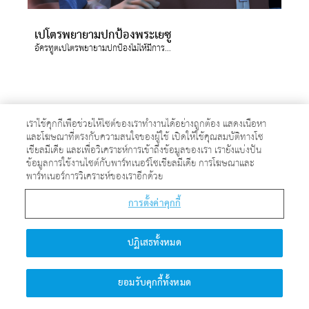
เปโตรพยายามปกป้องพระเยซู
อัครทูตเปโตรพยายามปกป้องไม่ให้มีการจับกุมและการตรึงกางเขนของพระเยซู พระเยซูทรงอนุญาตให้พวกเขาจับกุมพระองค์ ดังนั้นพวกทหาร พวกผู้บังคับบัญชา และยามเฝ้าพระวิหาร จึงจับกุมและมัดพระเยซู
เราใช้คุกกี้เพื่อช่วยให้ไซต์ของเราทำงานได้อย่างถูกต้อง แสดงเนื้อหา
และโฆษณาที่ตรงกับความสนใจของผู้ใช้ เปิดให้ใช้คุณสมบัติทางโซ
เชียลมีเดีย และเพื่อวิเคราะห์การเข้าถึงข้อมูลของเรา เรายังแบ่งปัน
ข้อมูลการใช้งานไซต์กับพาร์ทเนอร์โซเชียลมีเดีย การโฆษณาและ
พาร์ทเนอร์การวิเคราะห์ของเราอีกด้วย
การตั้งค่าคุกกี้
ปฏิเสธทั้งหมด
มารีย์ ชาวมักดาลาเห็นพระเยซูทรงมีชีวิตอยู่
ยอมรับคุกกี้ทั้งหมด
มารีย์ชาวมักดาลาไปยังอุโมงค์ฝังศพ แต่ต้องพบกับอุโมงค์ว่างเปล่า เมื่อเธอกำลังจะกลับ เธอเห็นว่าพระเยซูทรงฟื้นขึ้นจากความตายแล้ว!