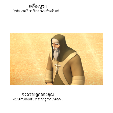
เครื่องบูชา
อิสอัค ถามอับราฮัมว่า "แกะสำหรับเครื่องเผาบูชาอยู่ที่ไหน"
จงถวายลูกของคุณ
พระเจ้าบอกให้อับราฮัมนำลูกชายของเขาไปที่ ภูเขาโมรีอา