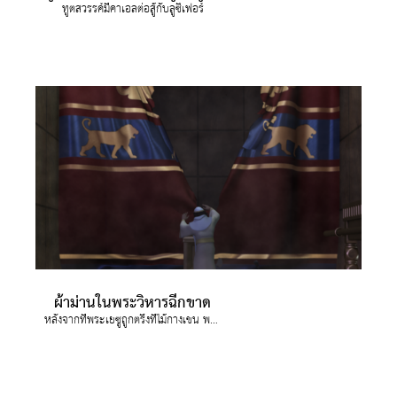
ทูตสวรรค์มีคาเอลต่อสู้กับลูซิเฟอร์
ผ้าม่านในพระวิหารฉีกขาด
หลังจากที่พระเยซูถูกตรึงที่ไม้กางเขน พระองค์ตะโกนออกมาอีกครั้งและทรงสิ้นพระชนม์ ในตอนนั้น ม่านในพระวิหารกรุงเยรูซาเล็มก็ขาดเป็นสองส่วนตั้งแต่บนจรดล่าง