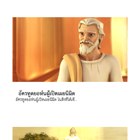
อัครทูตยอห์นผู้เปิดเผยนิมิต
อัครทูตยอห์นผู้เปิดเผยนิมิต ในสิ่งที่ได้เขียนในพระธรรมวิวรณ์