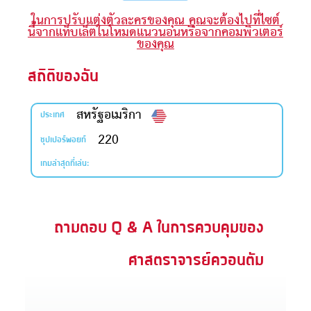
ในการปรับแต่งตัวละครของคุณ คุณจะต้องไปที่ไซต์
ะคัมภีร์
นี้จากแท็บเล็ตในโหมดแนวนอนหรือจากคอมพิวเตอร์
ของคุณ
book แอพพระคัมภีร์
สถิติของฉัน
งออกอากาศ
สหรัฐอเมริกา
ข้าใช้
ประเทศ
220
ซุปเปอร์พอยท์
บียน
เกมล่าสุดที่เล่น:
ยนภาษา
ถามตอบ Q & A ในการควบคุมของ
ศาสตราจารย์ควอนตัม