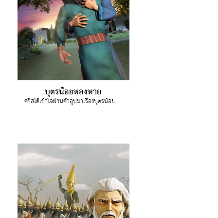
บุตรน้อยหลงหาย
คริสได้เข้าใจผ่านคำอุปมาเรื่องบุตรน้อยหลงหายว่าพระเจ้าจะยอมรับเรากลับสู่ครอบครัวพระองค์เสมอด้วยอ้อมแขนอันอบอุ่นเมื่อเราขอโทษ