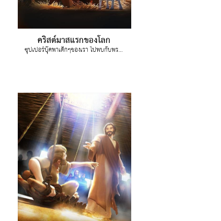
คริสต์มาสแรกของโลก
ซุปเปอร์บุ๊คพาเด็กๆของเรา ไปพบกับพระกุมารเยซู ที่เมืองเบ็ธเลเฮม และความหมายที่แท้จริงของคริสตมาส