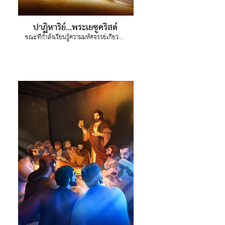
ปาฏิหาริย์...พระเยซูคริสต์
ขณะที่กำลังเรียนรู้ความมหัศจรรย์เกี่ยวกับพระเยซู คริสเริ่มเข้าใจแล้วว่า พลังมหัศจรรย์ที่แท้แจริงมาจากพระเจ้าเท่านั้น