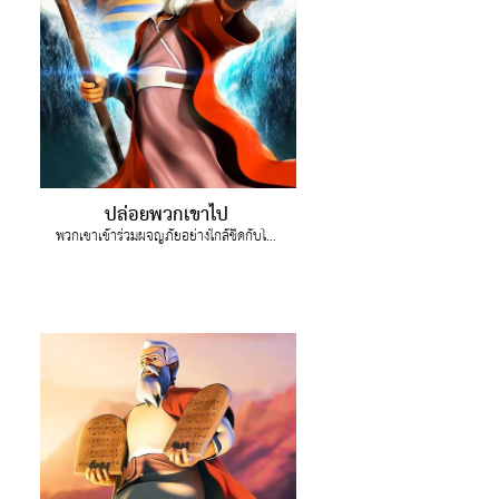
ปล่อยพวกเขาไป
พวกเขาเข้าร่วมผจญภัยอย่างใกล้ชิดกับโมเสส ช่วงเดินทางออกจากอียิปต์