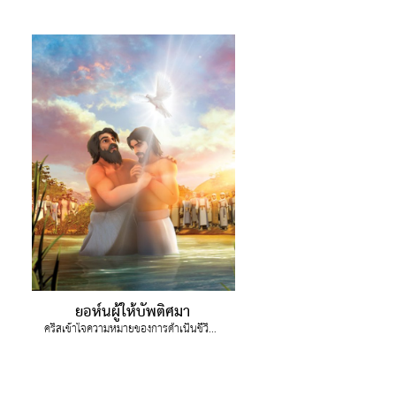
ยอห์นผู้ให้บัพติศมา
คริสเข้าใจความหมายของการดำเนินชีวิตที่ถูกต้องและนำผู้อื่นให้มีชีวิตเหมือนพระเยซู โดยผ่านบทเรียนชีวิตของยอห์นผู้ให้บัพติศมา