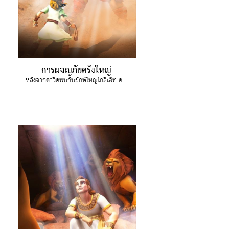
การผจญภัยครั้งใหญ่
หลังจากดาวิดพบกับยักษ์ใหญ่โกลิเอ็ท คริสค้นพบความกล้าหาญที่จะเผชิญหน้ากับยักษ์ใหญ่ของเขาเหมือนกัน