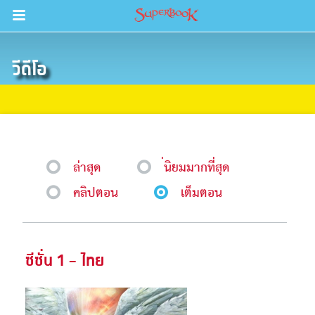
Return to Content
วีดีโอ
วามรู้
างๆ
ภีร์
ล่าสุด
่นิยมมากที่สุด
คลิปตอน
เต็มตอน
ซีซั่น 1 - ไทย
ะคัมภีร์
book แอพพระคัมภีร์