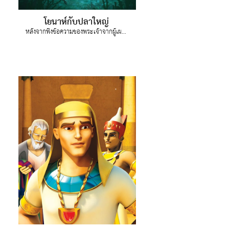
โยนาห์กับปลาใหญ่
หลังจากฟังข้อความของพระเจ้าจากผู้เผยพระวจนะโยนาห์ จอยตระหนักว่าความเมตตาเป็นของขวัญที่วิเศษสุด