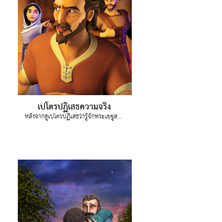
เปโตรปฏิเสธความจริง
หลังจากดูเปโตรปฏิเสธว่ารู้จักพระเยซูสามครั้งและสุดท้ายก็กลับใจ คริสจึงเข้าใจคุณค่าของมิตรภาพที่แท้จริง