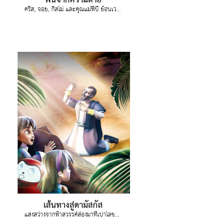
ฟื้นจากความตาย
คริส, จอย, กิสโม่ และคุณแม่ฟีบี้ ย้อนเวลากับไปพบกับมารีย์คุณแม่ของพระเยซู และอยู่ในช่วงเวลาที่พระเยซูถูกตรึง
เส้นทางสู่ดามัสกัส
แสงสว่างจากฟ้าสวรรค์ส่องมาที่เปาโลขณะที่กำลังเดินทางไปเมืองดามัสกัส เปาโลเล่าว่า "ข้าได้ยินเสียงของพระเยซูพูดว่า เซาโล เจ้าข่มเหงเราทำไม"