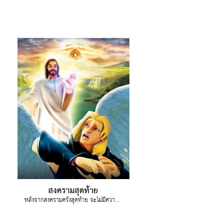
สงครามสุดท้าย
หลังจากสงครามครั้งสุดท้าย จะไม่มีความเจ็บป่วย โศกเศร้าอีกต่อไป ยอห์นบันทึกไว้ว่าเขาเห็นฟ้าสวรรค์ใหม่และแผ่นดินใหม่ สวรรค์เก่าและแผ่นดิน ทะเลเก่าก็มลายหายไป