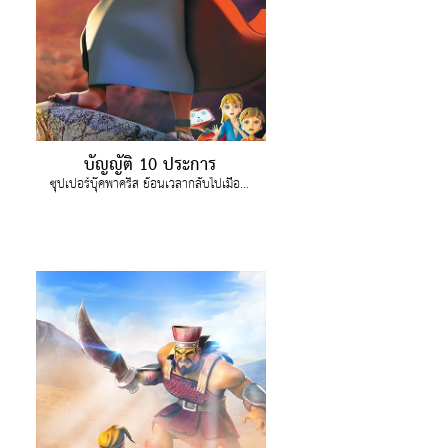
บัญญัติ 10 ประการ
ซุปเปอร์บุ๊คพาคริส ย้อนเวลากลับไปเมื่อโมเสสขึ้นไปรับ บัญญัติ 10 ประการ คริสเรียนรู้กฏระเบียบที่มีไว้เพื่อปกป้องเรา - ไม่ใช่ทำให้ชีวิตเราหมดสนุก