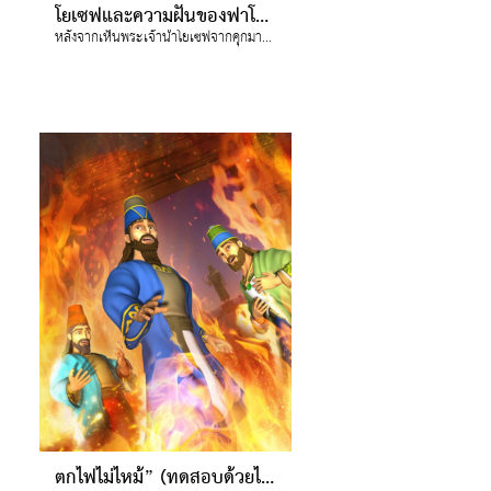
โยเซฟและความฝันของฟาโรห์
หลังจากเห็นพระเจ้านำโยเซฟจากคุกมายังพระราชวัง คริสตระหนักถึงคุณค่าของการไว้วางใจแผนการของพระเจ้า
ตกไฟไม่ไหม้” (ทดสอบด้วยไฟ)