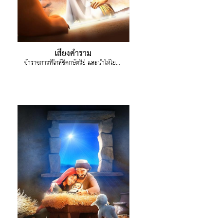
เสียงคำราม
ข้าราชการที่ใกล้ชิดกษัตริย์ และนำให้โยนดาเนียลลงไปในถ้ำสิงห์โต