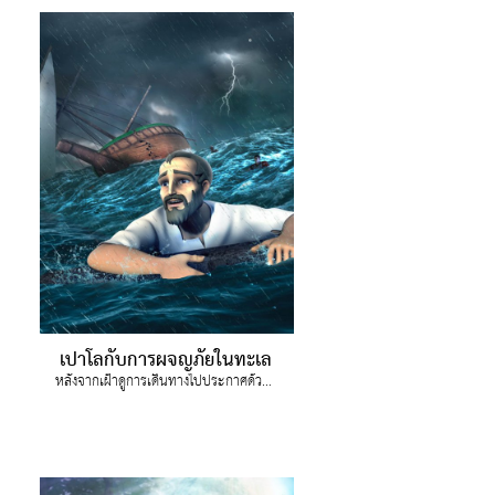
เปาโลกับการผจญภัยในทะเล
หลังจากเฝ้าดูการเดินทางไปประกาศด้วยความอดทนของเปาโล จอยก็กลับมาพร้อมทำโครงการต่อด้วยความช่วยเหลือของพระวิญญาณ แม้ความยากลำบากก็จะไม่สามารถหยุดยั้งเธอได้