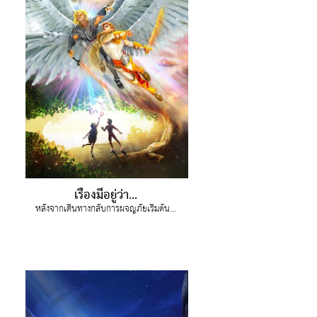
งออกอากาศ
ข้าใช้
บียน
ยนภาษา
เรื่องมีอยู่ว่า...
หลังจากเดินทางกลับการผจญภัยเริ่มต้นของช่วงเวลา คริสและจอย เรียนรู้การเชื่อฟัง และผลที่เกิดขึ้นตามมาจากการะกระทำของเรา