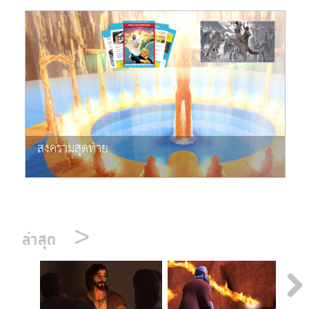
สงครามสุดท้าย
>
ล่าสุด