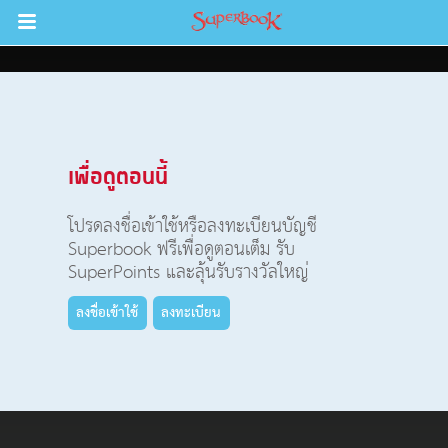
Return to Content
วามรู้
เพื่อดูตอนนี้
างๆ
โปรดลงชื่อเข้าใช้หรือลงทะเบียนบัญชี
ภีร์
Superbook ฟรีเพื่อดูตอนเต็ม รับ
SuperPoints และลุ้นรับรางวัลใหญ่
ลงชื่อเข้าใช้
ลงทะเบียน
ะคัมภีร์
book แอพพระคัมภีร์