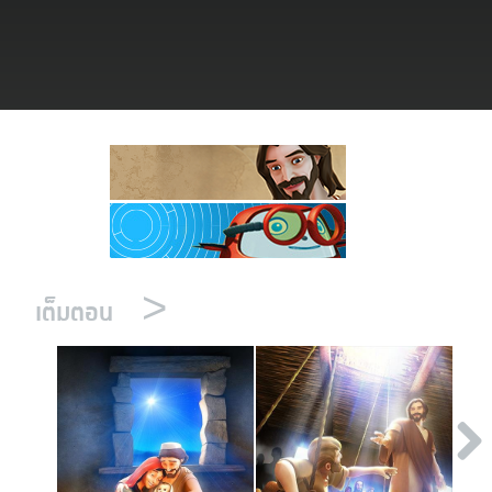
งออกอากาศ
ข้าใช้
บียน
ยนภาษา
>
เต็มตอน