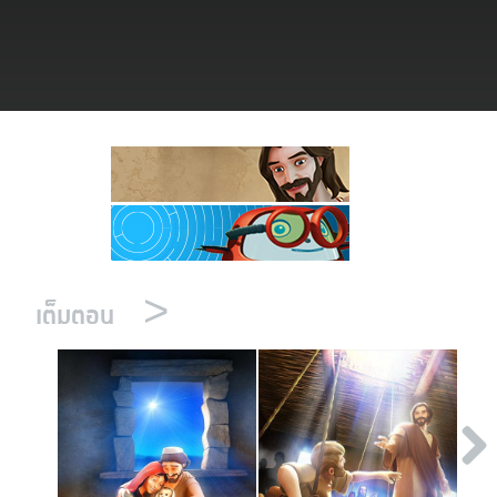
งออกอากาศ
ข้าใช้
บียน
ยนภาษา
>
เต็มตอน