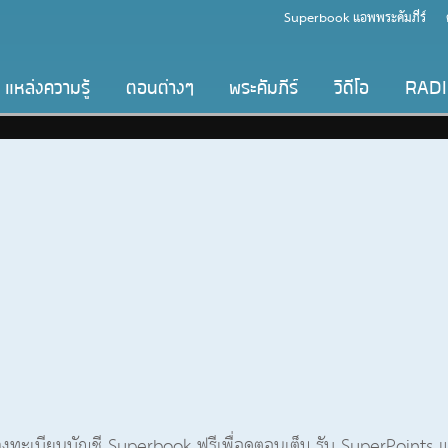
Superbook แอพพระคัมภีร์
แหล่งความรู้
ตอนต่างๆ
พระคัมภีร์
วิดีโอ
RAD
อลงทะเบียนบัญชี Superbook ฟรีเพื่อดูตอนเต็ม รับ SuperPoints แ