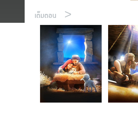
>
เต็มตอน