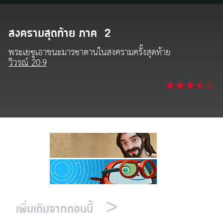
งออกอากาศ
ข้าใช้
สงครามสุดท้าย ภาค 2
พระเยซูเอาชนะมารซาตานในสงครามครั้งสุดท้าย
บียน
วิวรณ์ 20:9
ยนภาษา
>
เพิ่มเติมจากตอนนี้