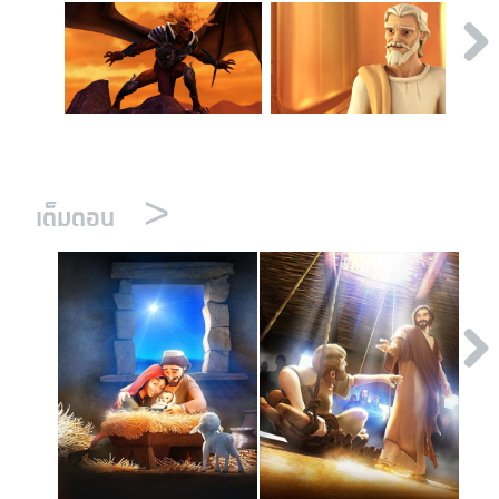
>
เต็มตอน