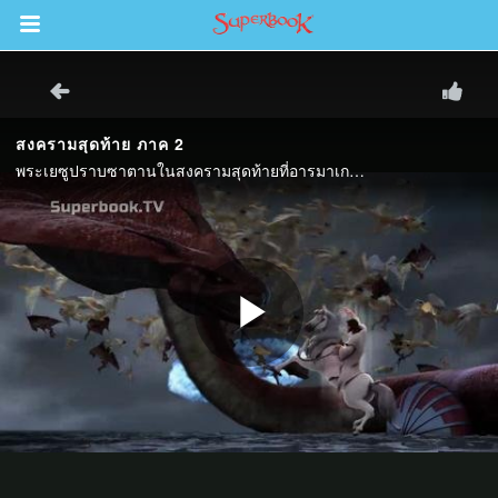
Return to Content
วามรู้
างๆ
ภีร์
ะคัมภีร์
book แอพพระคัมภีร์