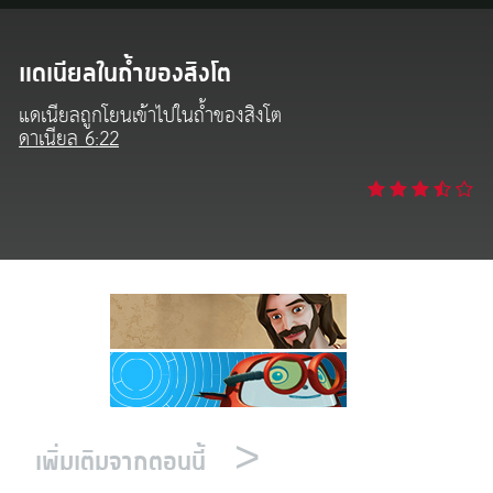
งออกอากาศ
ข้าใช้
แดเนียลในถ้ำของสิงโต
แดเนียลถูกโยนเข้าไปในถ้ำของสิงโต
บียน
ดาเนียล 6:22
ยนภาษา
>
เพิ่มเติมจากตอนนี้