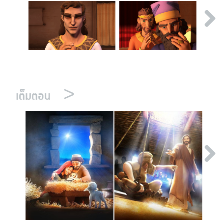
>
เต็มตอน