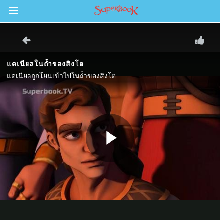
Return to Content
วามรู้
างๆ
ภีร์
ะคัมภีร์
book แอพพระคัมภีร์